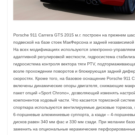
Porsche 911 Carrera GTS 2015 м.г. построен на прежнем ша
подвеской на базе стоек МакФерсона и задней независимой
На всех модификациях используются электронно-управляе
адаптивной регулировкой жесткости, гидросистема стабилиз
гидросистема контроля вектора тяги PTV, подтормаживающа
возле прохождении поворотов и блокирующая задний дифер
скоростях. Кроме того, на базовое оснащение Porsche 911 Ca
включены динамические опоры двигателя, снижающие макро
пакет опций «Sport Chrono», дозволяющий изменять настрой
компонентов ходовый части. Что касается тормозной системы
спорткара используются вентилируемые дисковые тормоза, 
6-поршневые алюминиевые суппорта, а кзади – 4-поршневы
дисков равен 340 мм фас и 330 мм сзади. При желании баз
заменить на опциональные керамические перфорированные