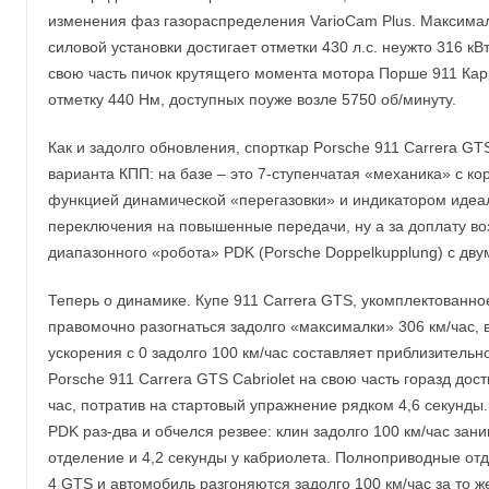
изменения фаз газораспределения VarioCam Plus. Максима
силовой установки достигает отметки 430 л.с. неужто 316 кВт
свою часть пичок крутящего момента мотора Порше 911 Ка
отметку 440 Нм, доступных поуже возле 5750 об/минуту.
Как и задолго обновления, спорткар Porsche 911 Carrera GT
варианта КПП: на базе – это 7-ступенчатая «механика» с к
функцией динамической «перегазовки» и индикатором идеа
переключения на повышенные передачи, ну а за доплату во
диапазонного «робота» PDK (Porsche Doppelkupplung) с дв
Теперь о динамике. Купе 911 Carrera GTS, укомплектованн
правомочно разогнаться задолго «максималки» 306 км/час, в
ускорения с 0 задолго 100 км/час составляет приблизительн
Porsche 911 Carrera GTS Cabriolet на свою часть горазд дос
час, потратив на стартовый упражнение рядком 4,6 секунд
PDK раз-два и обчелся резвее: клин задолго 100 км/час зани
отделение и 4,2 секунды у кабриолета. Полноприводные отд
4 GTS и автомобиль разгоняются задолго 100 км/час за то ж