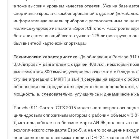
а тоже высоким уровнем качества отделки. Уже на базе авт
спортивные кресла с комбинированной отделкой (кожа/алька
информативную панель приборов с расположенным по цент
миллисекундомер из пакета «Sport Chrono». Расстроить вир
багажник, втесняющий всего лучшего 125 литров груза, а он
был визитной карточкой спорткара.
Технические характеристики.
До обновления Porsche 911 
3,8-литровым двигателем с отдачей 408 л.с., некоторый поз
«максималки» 300 км/час, ускоряясь возле этом с 0 задолго 
случае агрегации с МКПП и за 4,4 секунды на версии с роб
обновления электродвигатель существенно переработали, ч
мощность, а, следовательно, улучшились и динамические ха
Porsche 911 Carrera GTS 2015 модельного возраст оснаща
цилиндровым оппозитным мотором с рабочим объемом 3,8 е
Двигатель работает на бензине марки АИ-95, полностью соо
экологического стандарта Евро-5, а на его оснащение входи
непосредственного впрыска топлива DFI, 24-клапанный ГРМ