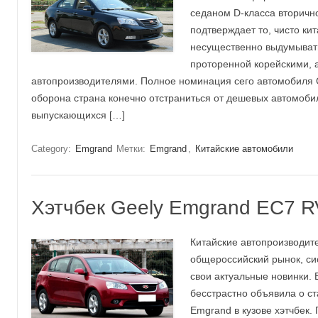
седаном D-класса вторичн
подтверждает то, чисто ки
несущественно выдумывать
проторенной корейскими, 
автопроизводителями. Полное номинация сего автомобиля 
оборона страна конечно отстраниться от дешевых автомоби
выпускающихся […]
Category:
Emgrand
Метки:
Emgrand
,
Китайские автомобили
Хэтчбек Geely Emgrand EC7 R
Китайские автопроизводите
общероссийский рынок, си
свои актуальные новинки. 
бесстрастно объявила о с
Emgrand в кузове хэтчбек.