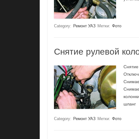
Category:
Ремонт УАЗ
Метки:
Фото
Снятие рулевой коло
Снятие
Отключ
Снимае
Снимае
колонк
шланг
Category:
Ремонт УАЗ
Метки:
Фото