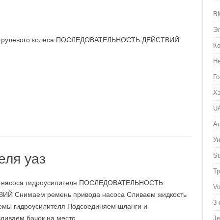
B
Эл
 рулевого колеса ПОСЛЕДОВАТЕЛЬНОСТЬ ДЕЙСТВИЙ
К
Не
Го
Хэ
UA
Au
Ун
еля уаз
Su
Тр
 насоса гидроусилителя ПОСЛЕДОВАТЕЛЬНОСТЬ
V
ИЙ Снимаем ремень привода насоса Сливаем жидкость
3-
темы гидроусилителя Подсоединяем шланги и
ливаем бачок на место.
Je