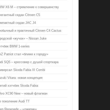
MW X6 M – стремление к совершенству
егантный седан Citroen C5
омпактный седан JAC J4
обычный и практичный Citroen C4 Cactus
родской «жучок» – Nissan Juke
тчбек BMW 1-series
Z Patriot стал «ближе к городу»
di SQ5 – кроссовер с душой спорткара
иверсал Skoda Fabia III Combi
zuki Vitara: новая концепция
етий хэтчбек Skoda Fabia
olvo XC90 New – новый флагман
е поколение Audi TT
ep Renegade – «джипик»