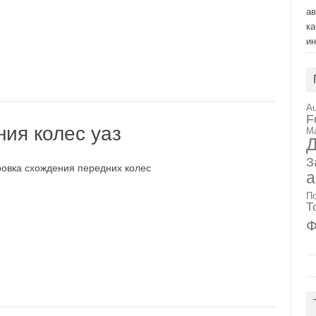
а
ка
и
Au
F
ия колес уаз
M
Д
З
ровка схождения передних колес
а
П
Т