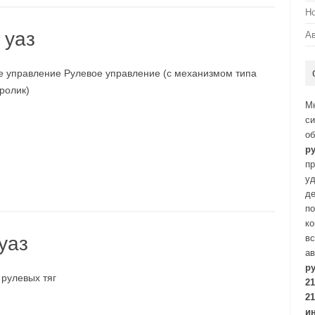
Н
 уаз
А
е управление Рулевое управление (с механизмом типа
ролик)
М
си
о
р
пр
уд
де
по
ко
уаз
вс
ав
р
 рулевых тяг
21
21
и