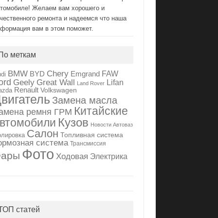
втомобиле! Желаем вам хорошего и
чественного ремонта и надеемся что наша
нформация вам в этом поможет.
По меткам
BMW
Chery
FAW
BYD
Emgrand
di
ord
Geely
Great Wall
Lifan
Land Rover
Renault
Volkswagen
azda
вигатель
Замена масла
Китайские
амена ремня ГРМ
Кузов
втомобили
Новости Автоваз
Салон
Топливная система
олировка
ормозная система
Трансмиссия
Фото
Фары
Ходовая
Электрика
ТОП статей