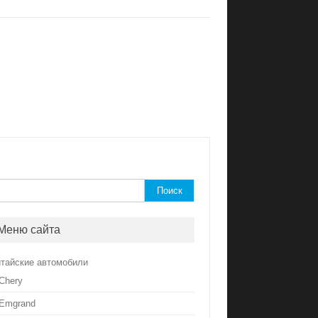
йти:
Меню сайта
итайские автомобили
Chery
Emgrand