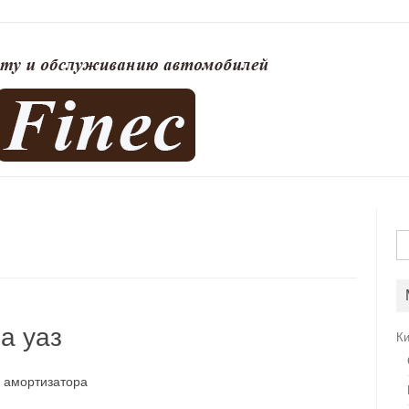
На
а уаз
К
 амортизатора