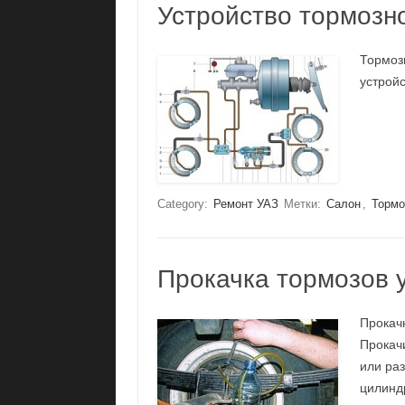
Устройство тормозн
Тормоз
устрой
Category:
Ремонт УАЗ
Метки:
Салон
,
Тормо
Прокачка тормозов 
Прокач
Прокач
или ра
цилиндр