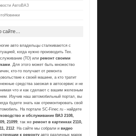
овости АвтоВАЗ
втоНовинки
о сайте…
ногие авто владельцы сталкиваются с
туацией, когда нужно производить Тех.
бслуживание (ТО) или
ремонт своими
уками
. Для этого может быть множество
ичин, кто-то получает от ремонта
овольствие к своей машине, а кто тратит
нежные средства заезжая в автосервис и не
нимая что и как сделают с вашим железным
нем. Изучив наш автомобильный портал, вы
егда будете знать как отремонтировать свой
томобиль. На портале SC-Finec.ru - найдете
уководство и обслуживание ВАЗ 2108,
09, 21099
; так же
ремонт в картинках 2110,
11, 2112
. На сайте мы собрали и
видео
нструкции к ремонту
авто различных марок