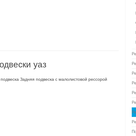
Р
одвески уаз
Ре
Ре
 подвеска Задняя подвеска с малолистовой рессорой
Р
Ре
Р
Р
Р
П