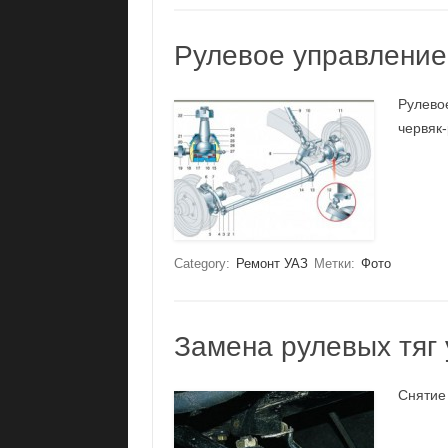
Рулевое управление
Рулево
червяк-
Category:
Ремонт УАЗ
Метки:
Фото
Замена рулевых тяг 
Снятие