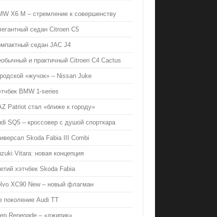
MW X6 M – стремление к совершенству
егантный седан Citroen C5
омпактный седан JAC J4
обычный и практичный Citroen C4 Cactus
родской «жучок» – Nissan Juke
тчбек BMW 1-series
Z Patriot стал «ближе к городу»
di SQ5 – кроссовер с душой спорткара
иверсал Skoda Fabia III Combi
zuki Vitara: новая концепция
етий хэтчбек Skoda Fabia
olvo XC90 New – новый флагман
е поколение Audi TT
ep Renegade – «джипик»