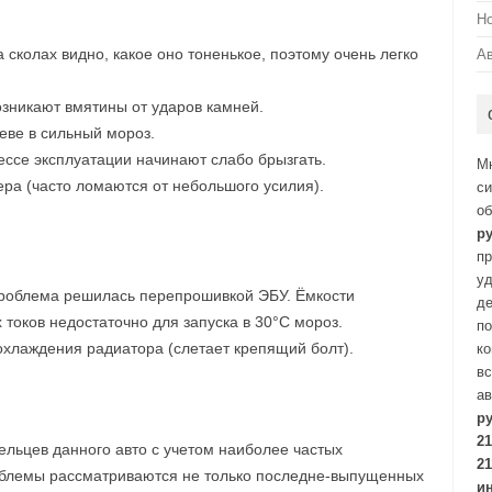
Н
 сколах видно, какое оно тоненькое, поэтому очень легко
А
возникают вмятины от ударов камней.
еве в сильный мороз.
ессе эксплуатации начинают слабо брызгать.
М
ра (часто ломаются от небольшого усилия).
си
о
р
пр
уд
 проблема решилась перепрошивкой ЭБУ. Ёмкости
де
 токов недостаточно для запуска в 30°С мороз.
по
охлаждения радиатора (слетает крепящий болт).
ко
вс
ав
р
21
ельцев данного авто с учетом наиболее частых
21
облемы рассматриваются не только последне-выпущенных
и