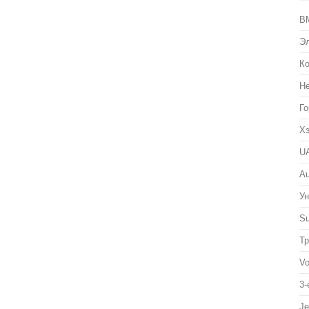
B
Эл
К
Не
Го
Хэ
UA
Au
Ун
Su
Тр
V
3-
Je