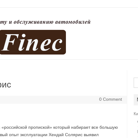
На
рис
0 Comment
К
 с «российской пропиской» который набирает все большую
рвый опыт эксплуатации Хендай Солярис выявил