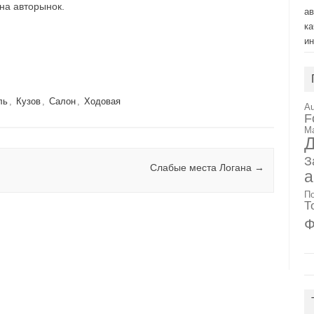
на авторынок.
а
ка
и
ль
,
Кузов
,
Салон
,
Ходовая
Au
F
M
Д
З
Слабые места Логана
→
а
П
Т