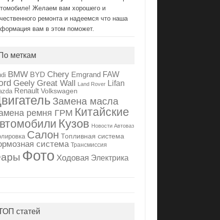
втомобиле! Желаем вам хорошего и
чественного ремонта и надеемся что наша
нформация вам в этом поможет.
По меткам
BMW
Chery
FAW
BYD
Emgrand
di
ord
Geely
Great Wall
Lifan
Land Rover
Renault
Volkswagen
azda
вигатель
Замена масла
Китайские
амена ремня ГРМ
Кузов
втомобили
Новости Автоваз
Салон
Топливная система
олировка
ормозная система
Трансмиссия
Фото
Фары
Ходовая
Электрика
ТОП статей