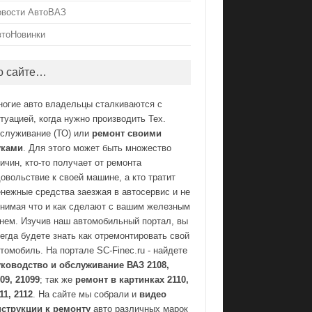
овости АвтоВАЗ
втоНовинки
о сайте…
ногие авто владельцы сталкиваются с
туацией, когда нужно производить Тех.
бслуживание (ТО) или
ремонт своими
уками
. Для этого может быть множество
ичин, кто-то получает от ремонта
овольствие к своей машине, а кто тратит
нежные средства заезжая в автосервис и не
нимая что и как сделают с вашим железным
нем. Изучив наш автомобильный портал, вы
егда будете знать как отремонтировать свой
томобиль. На портале SC-Finec.ru - найдете
уководство и обслуживание ВАЗ 2108,
09, 21099
; так же
ремонт в картинках 2110,
11, 2112
. На сайте мы собрали и
видео
нструкции к ремонту
авто различных марок