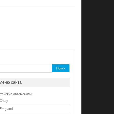
йти:
Меню сайта
итайские автомобили
Chery
Emgrand