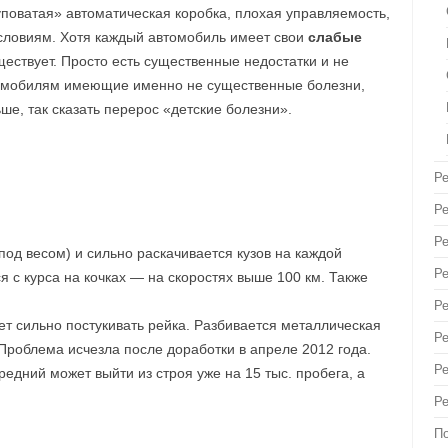
поватая» автоматическая коробка, плохая управляемость,
словиям. Хотя каждый автомобиль имеет свои
слабые
ществует. Просто есть существенные недостатки и не
томобилям имеющие именно не существенные болезни,
ше, так сказать перерос «детские болезни».
Р
Ре
Ре
под весом) и сильно раскачивается кузов на каждой
Р
 с курса на кочках — на скоростях выше 100 км. Также
Ре
ает сильно постукивать рейка. Разбивается металлическая
Р
 Проблема исчезла после доработки в апреле 2012 года.
Р
дний может выйти из строя уже на 15 тыс. пробега, а
Р
П