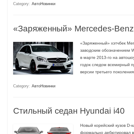
Category:
АвтоНовинки
«Заряженный» Mercedes-Ben
«Заряженный» хэтчбек Mer
заводским обозначением 
в марте 2013-го на автошо
годок следом всемирный п
версии третьего поколения
Category:
АвтоНовинки
Стильный седан Hyundai i40
Новый корейский кузов D-к
формально дебютировал ве